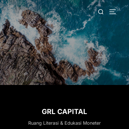
Skip
Search
to
TOGGLE
for:
content
GRL CAPITAL
Ruang Literasi & Edukasi Moneter