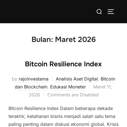
Skip
Search
to
TOGGLE
for:
content
Bulan:
Maret 2026
Bitcoin Resilience Index
by
rajoinvestama
Analisis Aset Digital
,
Bitcoin
Posted
dan Blockchain
,
Edukasi Moneter
Maret 11,
on
2026
Comments are Disabled
Bitcoin Resilience Index Dalam beberapa dekade
terakhir, ketahanan bisnis menjadi salah satu tema
paling penting dalam diskusi ekonomi global. Krisis