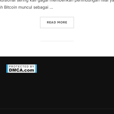
adisional sering kali gagal memberikan perlindungan nilai yan
lah Bitcoin muncul sebagai …
“BITCOIN UNTUK KOPERAS
READ MORE