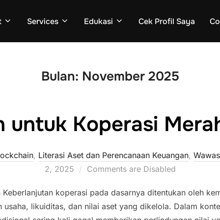
t
Services
Edukasi
Cek Profil Saya
Co
Bulan:
November 2025
n untuk Koperasi Mera
lockchain
,
Literasi Aset dan Perencanaan Keuangan
,
Wawasa
2, 2025
Comments are Disabled
ih Keberlanjutan koperasi pada dasarnya ditentukan oleh 
usaha, likuiditas, dan nilai aset yang dikelola. Dalam ko