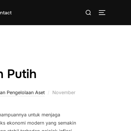
Search
ntact
TOGGLE S
for:
h Putih
Posted
n Pengelolaan Aset
November
on
kemampuannya untuk menjaga
nteks ekonomi modern yang semakin