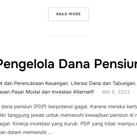
“PENEMPATAN DANA PENSI
READ MORE
Pengelola Dana Pensiu
set dan Perencanaan Keuangan
,
Literasi Dana dan Tabungan
Posted
an Pasar Modal dan Investasi Alternatif
Mei 9, 2023
on
 dana pensiun (PDP) berpotensi gagal. Karena mereka ber
liki tanggung jawab untuk memenuhi kewajiban pensiun di 
gal: Kinerja investasi yang buruk: PDP yang tidak mampu m
itan dalam memenuhi …