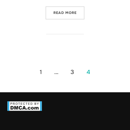
“PENGELOLA DANA PENSI
READ MORE
1
…
3
4