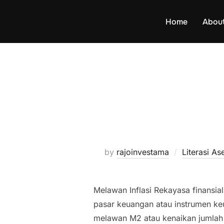
Skip
to
Home
Abou
content
by
rajoinvestama
Literasi A
Melawan Inflasi Rekayasa finansia
pasar keuangan atau instrumen ke
melawan M2 atau kenaikan jumlah 