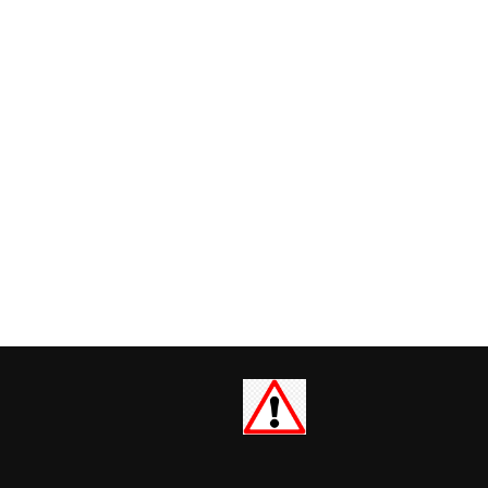
Paginasi
pos