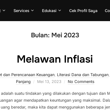
t
Services
Edukasi
Cek Profil Saya
Co
Bulan:
Mei 2023
Melawan Inflasi
set dan Perencanaan Keuangan
,
Literasi Dana dan Tabungan
Posted
Panjang
Mei 13, 2023
No Comments
on
l adalah suatu tindakan yang dilakukan dengan tujuan dan M
uangan agar mendapatkan keuntungan yang maksimal. Dalam k
uang beredar, maka kita dapat menggunakan beberapa jeni