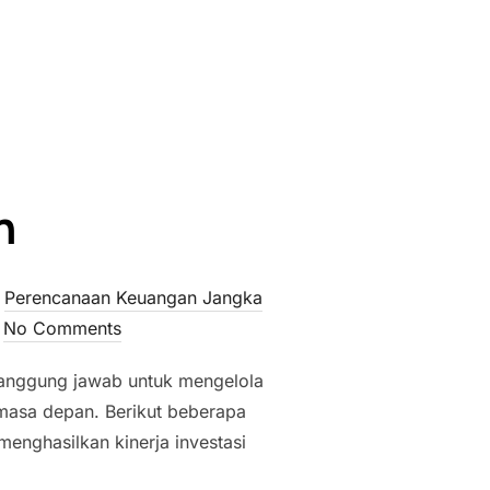
UN PASTI RUGI”
n
,
Perencanaan Keuangan Jangka
No Comments
tanggung jawab untuk mengelola
masa depan. Berikut beberapa
enghasilkan kinerja investasi