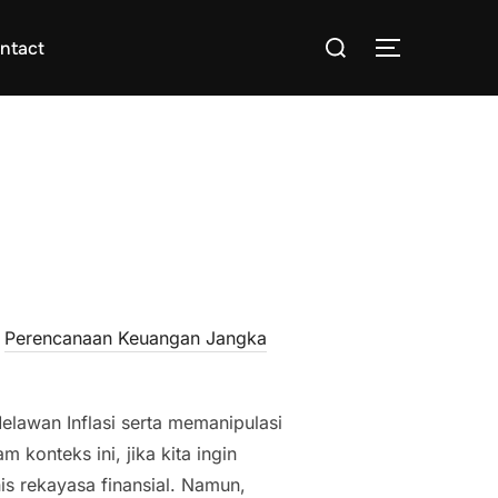
Search
ntact
TOGGLE S
for:
,
Perencanaan Keuangan Jangka
elawan Inflasi serta memanipulasi
onteks ini, jika kita ingin
s rekayasa finansial. Namun,