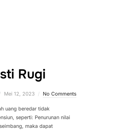
ti Rugi
Posted
Mei 12, 2023
No Comments
on
ah uang beredar tidak
siun, seperti: Penurunan nilai
 seimbang, maka dapat