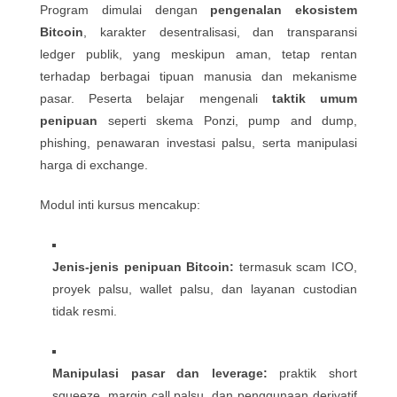
Program dimulai dengan
pengenalan ekosistem
Bitcoin
, karakter desentralisasi, dan transparansi
ledger publik, yang meskipun aman, tetap rentan
terhadap berbagai tipuan manusia dan mekanisme
pasar. Peserta belajar mengenali
taktik umum
penipuan
seperti skema Ponzi, pump and dump,
phishing, penawaran investasi palsu, serta manipulasi
harga di exchange.
Modul inti kursus mencakup:
Jenis-jenis penipuan Bitcoin:
termasuk scam ICO,
proyek palsu, wallet palsu, dan layanan custodian
tidak resmi.
Manipulasi pasar dan leverage:
praktik short
squeeze, margin call palsu, dan penggunaan derivatif