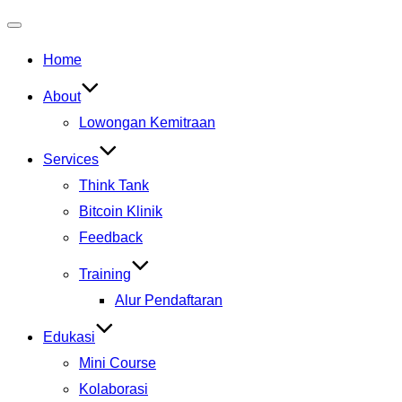
Toggle
Home
navigation
About
Lowongan Kemitraan
Services
Think Tank
Bitcoin Klinik
Feedback
Training
Alur Pendaftaran
Edukasi
Mini Course
Kolaborasi