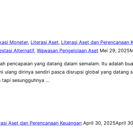
kasi Moneter
,
Literasi Aset
,
Literasi Aset dan Perencanaan
Posted
tasi Alternatif
,
Wawasan Pengelolaan Aset
Mei 29, 2025
M
on
nlah pencapaian yang datang dalam semalam. Itu adalah bua
ang dirinya sendiri pasca disrupsi global yang datang sil
 tapi sesungguhnya …
Posted
erasi Aset dan Perencanaan Keuangan
April 30, 2025
April 3
on