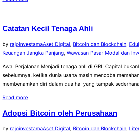
Alat
Distribusi
Kesejahteraan”
Catatan Kecil Tenaga Ahli
by
rajoinvestama
Aset Digital
,
Bitcoin dan Blockchain
,
Edu
Keuangan Jangka Panjang
,
Wawasan Pasar Modal dan Inves
Awal Perjalanan Menjadi tenaga ahli di GRL Capital buka
sebelumnya, ketika dunia usaha masih mencoba memahami ul
membenamkan diri dalam dua hal yang tampak sederhana
“Catatan
Read more
Kecil
Adopsi Bitcoin oleh Perusahaan
Tenaga
Ahli”
by
rajoinvestama
Aset Digital
,
Bitcoin dan Blockchain
,
Lit