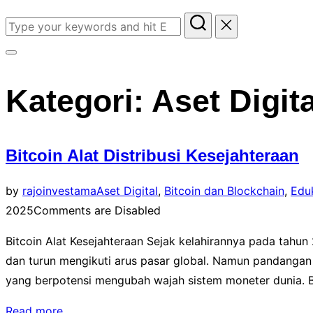
Search
for:
Toggle
sidebar
Kategori:
Aset Digita
&
navigation
Bitcoin Alat Distribusi Kesejahteraan
by
rajoinvestama
Aset Digital
,
Bitcoin dan Blockchain
,
Edu
2025
Comments are Disabled
Bitcoin Alat Kesejahteraan Sejak kelahirannya pada tahun
dan turun mengikuti arus pasar global. Namun pandangan s
yang berpotensi mengubah wajah sistem moneter dunia. Bi
“Bitcoin
Read more