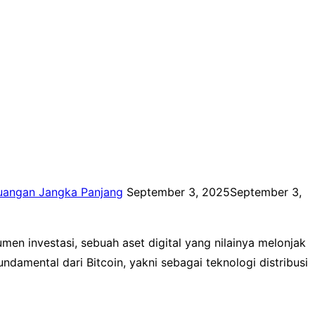
Posted
uangan Jangka Panjang
September 3, 2025
September 3,
on
men investasi, sebuah aset digital yang nilainya melonjak
amental dari Bitcoin, yakni sebagai teknologi distribusi